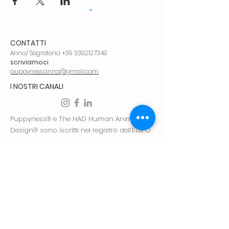
CONTATTI
Anna/ Segreteria
+39 3392127349
scriviamoci
puppyness.anna@gmail.com
I NOSTRI CANALI
Puppyness® e The HAD Human Animal
Design® sono iscritti nel registro dell’EUIPO
Ufficio dell’Unione Europea per la proprietà
intellettuale.
di Amelia Valletta 2023 © – tutti i diritti
riservati.
Sede Legale: Via D'Adda Busca 21, Lomagna
(LC) 23871
P.IVA
03842830139