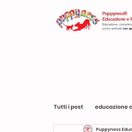
Puppyness®
Educazione e R
Educazione, consulenz
uomo–animale
con ap
Tutti i post
educazione c
Puppyness Educ
giocare con il cane