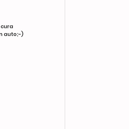
ormative
 cura 
n auto;-)