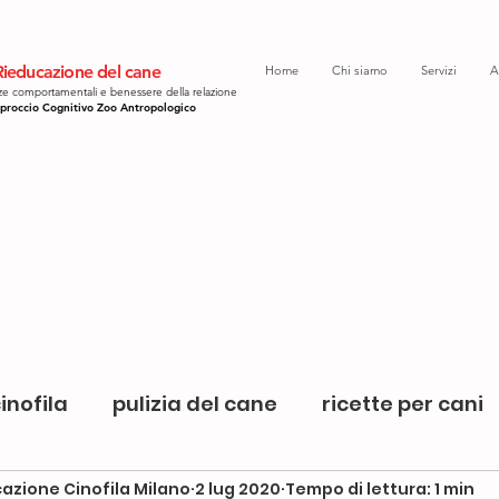
ieducazione del cane
Home
Chi siamo
Servizi
A
e comportamentali e benessere della relazione
proccio Cognitivo Zoo Antropologico
inofila
pulizia del cane
ricette per cani
azione Cinofila Milano
2 lug 2020
Tempo di lettura: 1 min
star bene in famiglia
cani e gatti
giochi