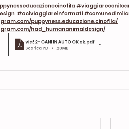
ppynesseducazionecinofila
#viaggiareconilca
esign
#aciviaggiareinformati
#comunedimila
agram.com/puppyness.educazione.cinofila/
stagram.com/had_humananimaldesign/
via! 2- CANI IN AUTO OK ok
.pdf
Scarica PDF • 1.20MB