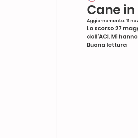
Cane in
Aggiornamento:
11 no
calma nel cane
mas
Lo scorso 27 maggi
dell'ACI. Mi hanno
Buona lettura