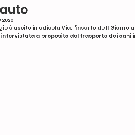
 auto
v 2020
ticazione
attività ludiche
attività perf
o è uscito in edicola Via, l'inserto de Il Giorno a
 intervistata a proposito del trasporto dei cani i