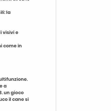
i: la 
visivi e 
i come in 
ltifunzione. 
 a  
. un gioco 
co il cane si 