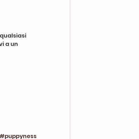
qualsiasi 
i a un 
#puppyness