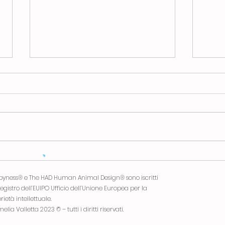
CORSO ONLINE
BAC
EDUCAZIONE CINOFILA.
PRO
yness® e The HAD Human Animal Design® sono iscritti
Addestramento cani.
Add
registro dell’EUIPO Ufficio dell’Unione Europea per la
rietà intellettuale.
elia Valletta 2023 © – tutti i diritti riservati.