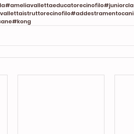
la
#ameliavallettaeducatorecinofilo
#juniorcla
allettaistruttorecinofilo
#addestramentocani
cane
#kong