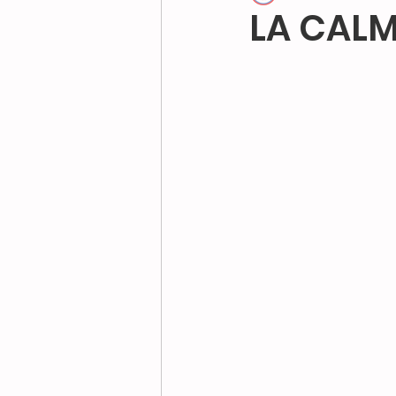
LA CALM
calma nel cane
mas