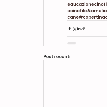
educazionecinofi
ecinofilo
#ameliav
cane
#copertina
Post recenti