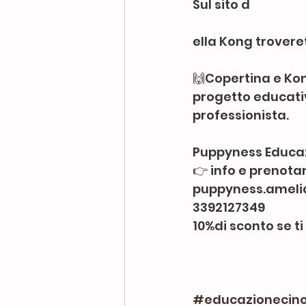
Sul sito d
ella Kong troveret
🙌Copertina e Kon
progetto educativo
professionista.
Puppyness Educaz
👉 info e prenota
puppyness.amel
3392127349
10%di sconto se ti
#educazionecino