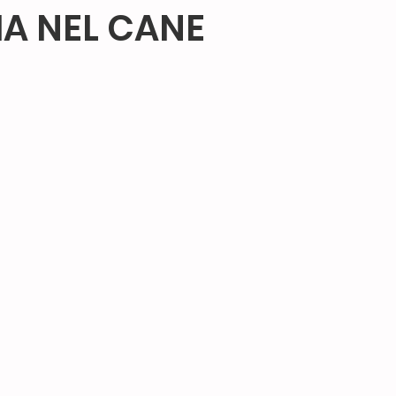
A NEL CANE
ticazione
attività ludiche
attività perf