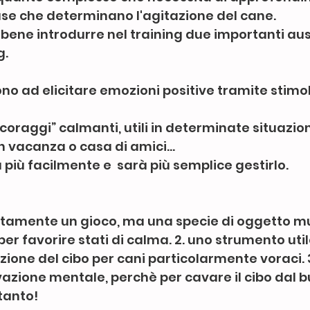
se che determinano l'agitazione del cane.
ene introdurre nel training due importanti ausil
. 
o ad elicitare emozioni positive tramite stimoli 
oraggi” calmanti, utili in determinate situazion
in vacanza o casa di amici...
rà più facilmente e  sarà più semplice gestirlo.
ttamente un gioco, ma una specie di oggetto mu
per favorire stati di calma. 2. uno strumento utile
zione del cibo per cani particolarmente voraci. 3
ivazione mentale, perchè per cavare il cibo dal bu
anto! 