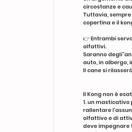
circostanze e cau
Tuttavia, sempre b
copertina e il kong
👉 Entrambi servon
olfattivi.
Saranno degli“anc
auto, in albergo, 
Il cane si rilasse
Il Kong non è esa
1. un masticativo 
rallentare l'assun
olfattivo e di att
deve impegnare t