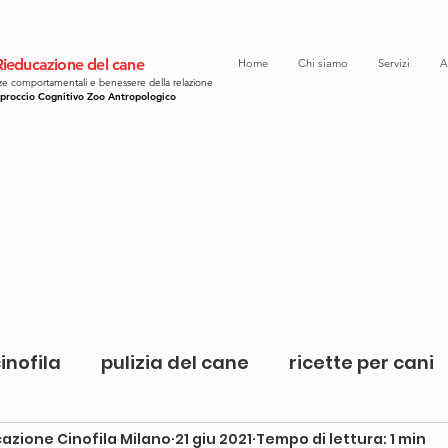
ieducazione del cane
Home
Chi siamo
Servizi
A
e comportamentali e benessere della relazione
proccio Cognitivo Zoo Antropologico
inofila
pulizia del cane
ricette per cani
azione Cinofila Milano
21 giu 2021
Tempo di lettura: 1 min
star bene in famiglia
cani e gatti
giochi