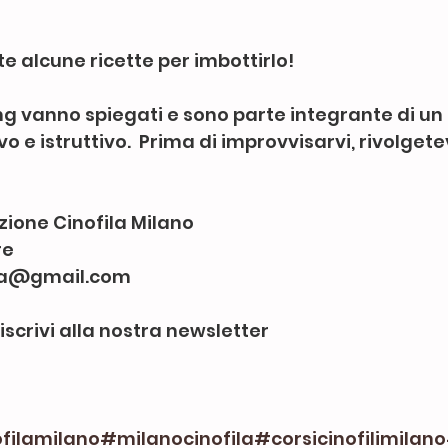
e alcune ricette per imbottirlo! 
g vanno spiegati e sono parte integrante di un 
 e istruttivo.  Prima di improvvisarvi, rivolgetev
ione Cinofila Milano
re
ia@gmail.com
 iscrivi alla nostra newsletter
filamilano
#milanocinofila
#corsicinofilimilano