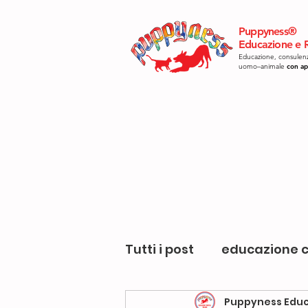
Puppyness®
Educazione e R
Educazione, consulenz
uomo–animale
con ap
Tutti i post
educazione c
Puppyness Educ
giocare con il cane