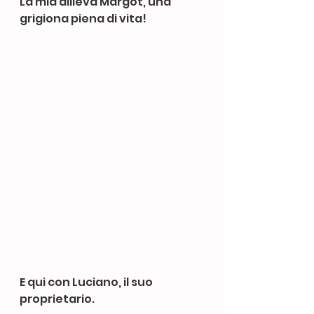
La mia allieva Margot, una 
grigiona piena di vita!
E qui con Luciano, il suo 
proprietario.