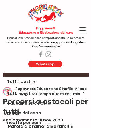
Puppyness®
Educazione e Rieducazione del cane
Educazione, consulenze comportamentali e benessere
della relazione uomo–animale
con approccio Cognitivo
Zoo Antropologico
Whatsapp
Post
Tutti i post
Puppyness Educazione Cinofila Milano
Tutti i post
7 mag 2020
Tempo di lettura: 1 min
Percorsi a ostacoli per
educazione cinofila
tutti
pulizia del cane
Aggiornamento:
11 nov 2020
ricette per cani
Parola d'ordine: divertirsi! E' 