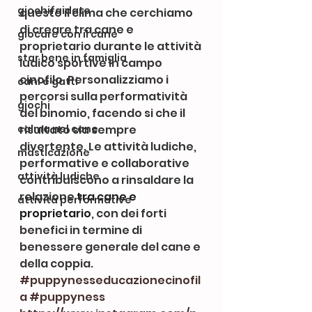
giochifaidate
questo il clima che cerchiamo 
di creare tra cane e 
giocare con il cane
proprietario durante le attività 
star bene in famiglia
ludico sportive in campo 
cinofilo. Personalizziamo i 
cani e gatti
percorsi sulla performatività 
giochi
del binomio, facendo si che il 
calma nel cane
risultato sia sempre 
divertente. Le attività ludiche, 
masticazione
performative e collaborative 
attività ludiche
contribuiscono a rinsaldare la 
relazione 
tra cane e 
attività performative
proprietario
, con dei forti 
benefici in termine di 
benessere generale del cane e 
della coppia.
#puppynesseducazionecinofil
a
#puppyness