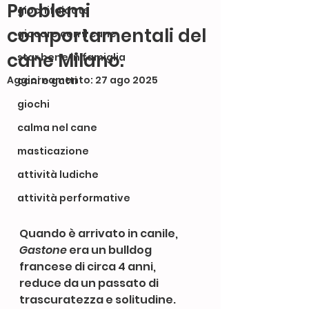
Problemi
giochifaidate
comportamentali del
giocare con il cane
cane Milano.
star bene in famiglia
Aggiornamento:
27 ago 2025
cani e gatti
giochi
calma nel cane
masticazione
attività ludiche
attività performative
Quando è arrivato in canile, 
Gastone
 era un bulldog 
francese di circa 4 anni, 
reduce da un passato di 
trascuratezza e solitudine. 