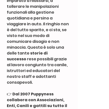
imparato a rilassarsi, a 
tollerare le manipolazioni 
funzionali alla gestione 
quotidiana e persino a 
viaggiare in auto. Il ringhio non 
è del tutto sparito, e ci sta, se 
visto nel suo modo di 
comunicare disagio e non 
minaccia. Questa è solo una 
delle tante 
storie di 
successo
 rese possibili grazie 
al lavoro congiunto tra canile, 
istruttori ed educatori del 
nostro staff e adottanti 
consapevoli.
👉 
Dal 2007 Puppyness 
collabora con Associazioni, 
Enti, Canili e gattili su tutto il 