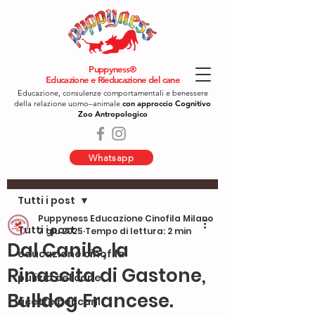
Puppyness®
Educazione e Rieducazione del cane
Educazione, consulenze comportamentali e benessere
della relazione uomo–animale
con approccio Cognitivo
Zoo Antropologico
Whatsapp
Post
Tutti i post
Puppyness Educazione Cinofila Milano
Tutti i post
7 giu 2025
Tempo di lettura: 2 min
Dal Canile, la
educazione cinofila
Rinascita di Gastone,
pulizia del cane
Bulldog Francese.
ricette per cani