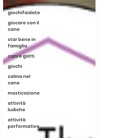
cani
giochifaidate
giocare con il
cane
star bene in
famiglia
cani e gatti
giochi
calma nel
cane
masticazione
attività
ludiche
attività
performative