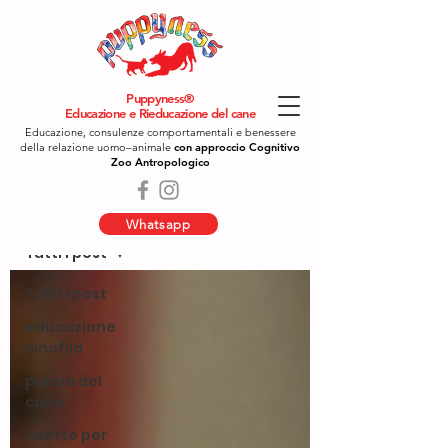
Puppyness®
Educazione e Rieducazione del cane
Educazione, consulenze comportamentali e benessere
della relazione uomo–animale
con approccio Cognitivo
Zoo Antropologico
Blog
Whatsapp
Tutti i post
Tutti i post
educazione
cinofila
pulizia del
cane
ricette per